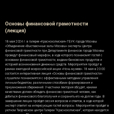
Основы финансовой грамотности
(лекция)
18 мая 2024 г. в галерее «Краснохолмская» ГБУК города Москвы
«Объединение «Выставочные залы Москвы» эксперты Центра
финансовой грамотности при Департаменте финансов города Москвы
проведут финансовый марафон, в ходе которого познакомят гостей с
основами финансовой грамотности, видами банковских продуктов и
историей возникновения денежных средств. Мероприятия пройдут в
рамках ежегодной всероссийской акции «Ночь музеев». 18 мая в 20:00
состоится интерактивная лекция «Основы финансовой грамотности»
слушатели познакомятся с эффективными методами управления
личным бюджетом, различными способами формирования и
приумножения сбережений. Участники лектория обсудят, какими
качествами должен обладать финансово грамотный человек, как
добиться финансового благополучия и сохранить его на долгие годы. В
завершение лекции пройдет сессия вопросов и ответов, в ходе которой
эксперт ответит на интересующие гостей вопросы. Мероприятие пройдет в
уютном Творческом центре Галереи "Краснохолмская", которая находится