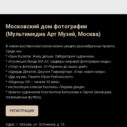
Московский дом фотографии
(Мультимедиа Арт Музей, Москва)
В новом выставочном сезоне можно увидеть разнообразные проекты.
Среди них:
* «Эрик Булатов. Живу дальше. Лаборатория художника»;
* «Коллекция Фонда Still Art. Шедевры мировой фотографии моды»;
* «Спорт в фотографии. От Родченко до наших дней»;
* «Эдоардо Делилле, Джулия Пьермартири. Атлас нового мира»;
* «Дар музею. Памяти Юрия Рыбчинского»;
* «Модницы XIX — начала XX века»;
* инсталляция Алексея Каллимы «Теорема дождя»;
* проекты художников Константина Батынкова и Сергея Шеховцова,
посвящённые футболу.
РЕГИСТРАЦИЯ
Адрес: г. Москва, ул. Остоженка, д. 16