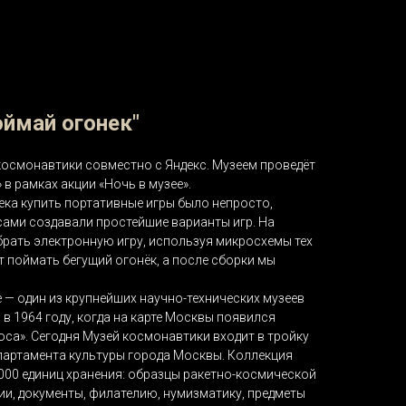
оймай огонек"
й космонавтики совместно с Яндекс. Музеем проведёт
в рамках акции «Ночь в музее».
века купить портативные игры было непросто,
ами создавали простейшие варианты игр. На
брать электронную игру, используя микросхемы тех
ет поймать бегущий огонёк, а после сборки мы
 — один из крупнейших научно-технических музеев
 в 1964 году, когда на карте Москвы появился
са». Сегодня Музей космонавтики входит в тройку
артамента культуры города Москвы. Коллекция
000 единиц хранения: образцы ракетно-космической
ии, документы, филателию, нумизматику, предметы