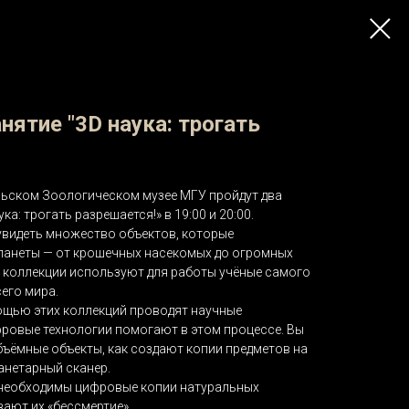
нятие "3D наука: трогать
льском Зоологическом музее МГУ пройдут два
а: трогать разрешается!» в 19:00 и 20:00.
 увидеть множество объектов, которые
ланеты — от крошечных насекомых до огромных
 коллекции используют для работы учёные самого
сего мира.
ощью этих коллекций проводят научные
фровые технологии помогают в этом процессе. Вы
бъёмные объекты, как создают копии предметов на
ланетарный сканер.
 необходимы цифровые копии натуральных
вают их «бессмертие».