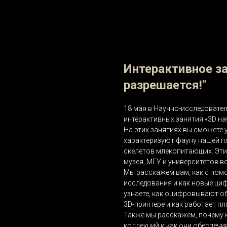
Интерактивное за
разрешается!"
18 мая в Научно-исследовате
интерактивных занятия «3D наук
На этих занятиях вы сможете
характеризуют фауну нашей п
скелетов млекопитающих. Эти
музея, МГУ и университетов в
Мы расскажем вам, как с пом
исследования и как новые ци
узнаете, как оцифровывают о
3D-принтере и как работает п
Также мы расскажем, почему
коллекций и как они обеспечи