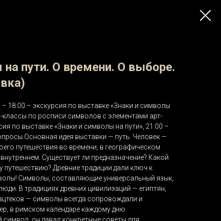
 на пути. О времени. О выборе.
авка)
 – 18:00 – экскурсия по выставке «Знаки и символы
ер-классы по росписи символов с элементами арт-
рсия по выставке «Знаки и символы на пути», 21:00 –
 вопросы.Основная идея выставки — путь. Человек —
своего путешествия во времени, в географическом
внутреннем. Существует ли предназначение? Какой
у путешествию? Древние традиции дали ключ к
волы! Символы, составляющие универсальный язык,
люди. В традициях древних цивилизаций — египтян,
 ацтеков — символы всегда сопровождали и
ер, в римском календаре каждому дню
 символ, он давал конкретные советы для