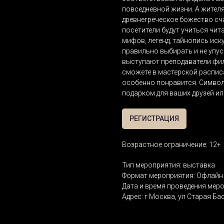
повседневной жизни. А жител
древнегреческое божество сч
посетители будут учиться чит
мифов, легенд, тайнопись иск
правильно выбирать и не упу
выступают преподаватели фил
сможете в мастерской распис
особенно понравится. Символ
подарком для ваших друзей ил
РЕГИСТРАЦИЯ
Возрастное ограничение: 12+
Тип мероприятия: выставка
Формат мероприятия: Офлайн 
Дата и время проведения меропр
Адрес: г Москва, ул Старая Ба