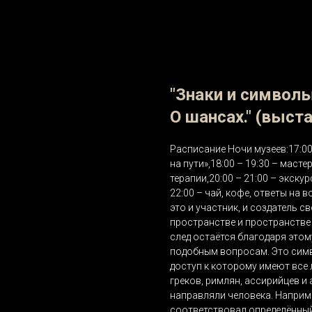
"Знаки и символы
О шансах." (выст
Расписание Ночи музеев:17:00
на пути»,18:00 – 19:30 – маст
терапии,20:00 – 21:00 – экску
22:00 – чай, кофе, ответы на
это и участник, и создатель 
пространстве и пространстве 
след остаётся благодаря этом
подобным вопросам. Это сим
доступ к которому имеют все 
греков, римлян, ассирийцев и
направляли человека. Наприм
соответствовал определённый