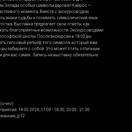
ям Эллады особые символы даровал Кайрос —
астливого момента. Вместе с экскурсоводом
ать знаки судьбы и понимать символический язык
усства. Выставка предлагает свои ответы, как
скать благоприятные возможности. Экскурсоводами
ософской школы. После экскурсии в 18:00 вы
ать гипсовый рельеф того символа, который вам
 вы забираете с собой. Это может стать отличным
и для вас самих. Запись на выставку обязательна.
(очно)
иятия: 18.05.2024, 17:00 - 18:30, 20:00 - 21:30
сманная, д 12