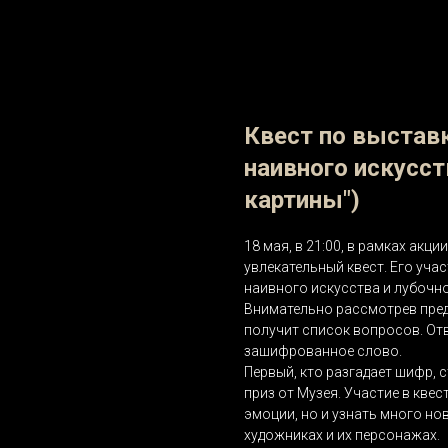
Квест по выставк
наивного искусст
картины")
18 мая, в 21:00, в рамках акци
увлекательный квест. Его уча
наивного искусства и лубочн
Внимательно рассмотрев пред
получит список вопросов. Отв
зашифрованное слово.
Первый, кто разгадает шифр, 
приз от Музея. Участие в кве
эмоции, но и узнать много но
художниках и их персонажах.