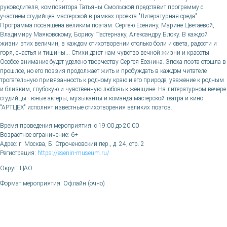
руководителя, композитора Татьяны Смольской представит программу с
участием студийцев мастерской в рамках проекта "Литературная среда".
Программа посвящена великим поэтам: Сергею Есенину, Марине Цветаевой,
Владимиру Маяковскому, Борису Пастернаку, Александру Блоку. В каждой
жизни этих величин, в каждом стихотворении столько боли и света, радости и
горя, счастья и тишины… Стихи дают нам чувство вечной жизни и красоты.
Особое внимание будет уделено творчеству Сергея Есенина. Эпоха поэта отошла в
прошлое, но его поэзия продолжает жить и пробуждать в каждом читателе
трогательную привязанность к родному краю и его природе, уважение к родным
и близким, глубокую и чувственную любовь к женщине. На литературном вечере
студийцы - юные актёры, музыканты и команда мастерской театра и кино
"АРТЦЕХ" исполнят известные стихотворения великих поэтов.
Время проведения мероприятия: c 19:00 до 20:00
Возрастное ограничение: 6+
Адрес: г. Москва, Б. Строченовский пер., д. 24, стр. 2
Регистрация:
https://esenin-museum.ru/
Округ: ЦАО
Формат мероприятия: Офлайн (очно)