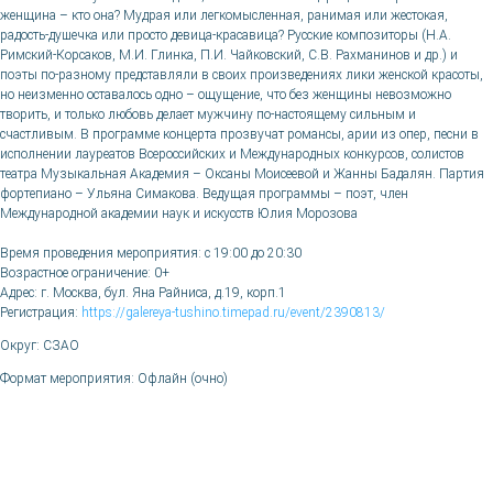
женщина – кто она? Мудрая или легкомысленная, ранимая или жестокая,
радость-душечка или просто девица-красавица? Русские композиторы (Н.А.
Римский-Корсаков, М.И. Глинка, П.И. Чайковский, С.В. Рахманинов и др.) и
поэты по-разному представляли в своих произведениях лики женской красоты,
но неизменно оставалось одно – ощущение, что без женщины невозможно
творить, и только любовь делает мужчину по-настоящему сильным и
счастливым. В программе концерта прозвучат романсы, арии из опер, песни в
исполнении лауреатов Всероссийских и Международных конкурсов, солистов
театра Музыкальная Академия – Оксаны Моисеевой и Жанны Бадалян. Партия
фортепиано – Ульяна Симакова. Ведущая программы – поэт, член
Международной академии наук и искусств Юлия Морозова
Время проведения мероприятия: с 19:00 до 20:30
Возрастное ограничение: 0+
Адрес: г. Москва, бул. Яна Райниса, д.19, корп.1
Регистрация:
https://galereya-tushino.timepad.ru/event/2390813/
Округ: СЗАО
Формат мероприятия: Офлайн (очно)